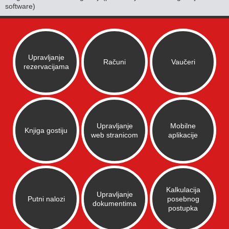
software)
Upravljanje
Računi
Vaučeri
rezervacijama
Upravljanje
Mobilne
Knjiga gostiju
web stranicom
aplikacije
Kalkulacija
Upravljanje
Putni nalozi
posebnog
dokumentima
postupka