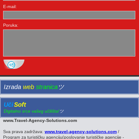
E-mail:
Poruka:
Izrada
web
stranica
ツ
Uči
Soft
Digitalno srce vašeg učilišta!
ツ
www.Travel-Agency-Solutions.com
Sva prava zadržava:
www.travel-agency-solutions.com
/
Program za turističku agenciju(poslovanje turističke agencije -