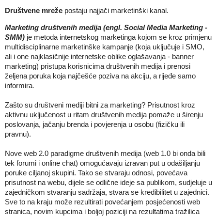
Društvene mreže
postaju najjači marketinški kanal.
Marketing društvenih medija (engl. Social Media Marketing
-
SMM)
je metoda internetskog marketinga kojom se kroz primjenu
multidisciplinarne marketinške kampanje (koja uključuje i SMO,
ali i one najklasičnije internetske oblike oglašavanja - banner
marketing) pristupa korisnicima društvenih medija i prenosi
željena poruka koja najčešće poziva na akciju, a rijeđe samo
informira
.
Zašto su društveni mediji bitni za marketing? Prisutnost kroz
aktivnu uključenost u ritam društvenih medija pomaže u širenju
poslovanja, jačanju brenda i povjerenja u osobu (fizičku ili
pravnu).
Nove web 2.0 paradigme društvenih medija (web 1.0 bi onda bili
tek forumi i online chat) omogućavaju izravan put u odašiljanju
poruke ciljanoj skupini. Tako se stvaraju odnosi, povećava
prisutnost na webu, dijele se odlične ideje sa publikom, sudjeluje u
zajedničkom stvaranju sadržaja, stvara se kredibilitet u zajednici.
Sve to na kraju može rezultirati povećanjem posjećenosti web
stranica, novim kupcima i boljoj poziciji na rezultatima tražilica