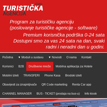
Program za turističku agenciju
(poslovanje turističke agencije - software)
Premium korisnička podrška 0-24 sata
Dostupni smo za vas 24 sata na dan, svaki
radni i neradni dan u godini.
Početna
▼ Moduli u sustavu
▼ Novosti
O nama
Kontakt
Korisnici
B2B
Društvene mreže
Mobilna aplikacija za Hotele
Mobilni Izleti
TRANSFERI
Phone Kasa
Brodski izleti
Obavijesti za iznajmljivače
QR Code marketing
Renta Car app
CHANNEL MANAGER
BUS - TICKET (prodaja na bus-u)
Info kiosk