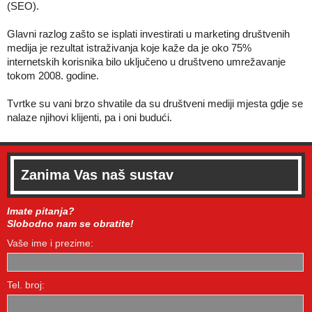
(SEO).
Glavni razlog zašto se isplati investirati u marketing društvenih
medija je rezultat istraživanja koje kaže da je oko 75%
internetskih korisnika bilo uključeno u društveno umrežavanje
tokom 2008. godine.
Tvrtke su vani brzo shvatile da su društveni mediji mjesta gdje se
nalaze njihovi klijenti, pa i oni budući.
Zanima Vas naš sustav
Imate pitanja?
Slobodno nam se obratite!
Vaše ime i prezime:
Tel. broj: