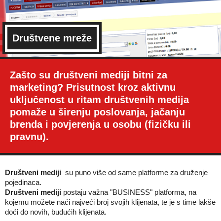
Društvene mreže
Zašto su društveni mediji bitni za
marketing? Prisutnost kroz aktivnu
uključenost u ritam društvenih medija
pomaže u širenju poslovanja, jačanju
brenda i povjerenja u osobu (fizičku ili
pravnu).
Društveni mediji
su puno više od same platforme za druženje
pojedinaca.
Društveni mediji
postaju važna "BUSINESS" platforma, na
kojemu možete naći najveći broj svojih klijenata, te je s time lakše
doći do novih, budućih klijenata.